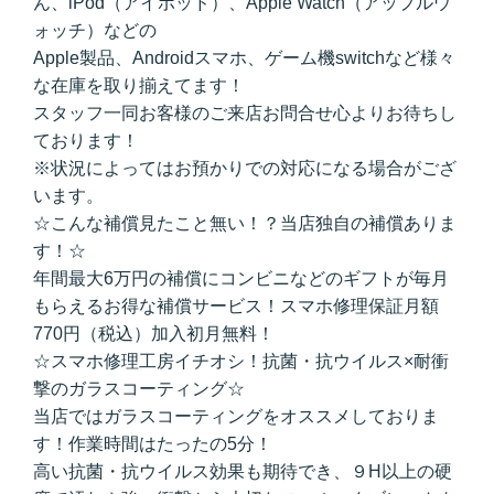
ん、iPod（アイポッド）、Apple Watch（アップルウ
ォッチ）などの
Apple製品、Androidスマホ、ゲーム機switchなど様々
な在庫を取り揃えてます！
スタッフ一同お客様のご来店お問合せ心よりお待ちし
ております！
※状況によってはお預かりでの対応になる場合がござ
います。
☆こんな補償見たこと無い！？当店独自の補償ありま
す！☆
年間最大6万円の補償にコンビニなどのギフトが毎月
もらえるお得な補償サービス！スマホ修理保証月額
770円（税込）加入初月無料！
☆スマホ修理工房イチオシ！抗菌・抗ウイルス×耐衝
撃のガラスコーティング☆
当店ではガラスコーティングをオススメしておりま
す！作業時間はたったの5分！
高い抗菌・抗ウイルス効果も期待でき、９H以上の硬