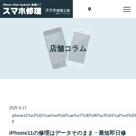
店舗コラム
2025.9.17
iphone11%e3%81%ae%e4%bf%ae%e7%90%86%e3%81%af%e3%
9
iPhone11の修理はデータそのまま・最短即日修