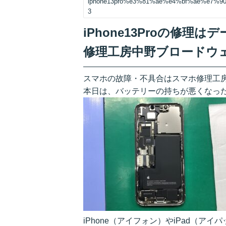
iphone13pro%e3%81%ae%e4%bf%ae%e7
3
iPhone13Proの修
修理工房中野ブロードウ
スマホの故障・不具合はスマホ修理工
本日は、バッテリーの持ちが悪くなったiP
iPhone（アイフォン）やiPad（アイ