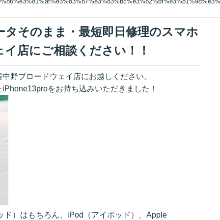
%90%86%e3%81%af%e3%83%87%e3%83%bc%e3%82%bf%e3%81%9d%e3
理はデータそのまま・最短即日修理のスマホ
ェイ店にご相談ください！！
房中野ブロードウェイ店にお越しください。
hone13proをお持ち込みいただきました！
パッド）はもちろん、iPod（アイポッド）、Apple