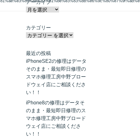
%81%ae%e3%81%be%e3%81%be%e3%83%bb%e6%9c%80%e7%9f%ad%e5
アーカイブ
カテゴリー
最近の投稿
iPhoneSE2の修理はデータ
そのまま・最短即日修理の
スマホ修理工房中野ブロー
ドウェイ店にご相談くださ
い！！
iPhone8の修理はデータそ
のまま・最短即日修理のス
マホ修理工房中野ブロード
ウェイ店にご相談くださ
い！！