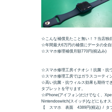
☆こんな補償見たこと無い！？当店独
☆年間最大6万円の補償にデータの全
☆スマホ修理補償月額770円(税込み)
☆スマホ修理工房イチオシ！抗菌・抗
☆スマホ修理工房ではガラスコーティ
☆高い抗菌・抗ウィルス効果も期待で
タブレットを守ります。
☆iPhone(アイフォン)だけでなく、Xpe
Nintendoswitch(スイッチ)などにも
【 スマホ 表面 4389円(税込) / 