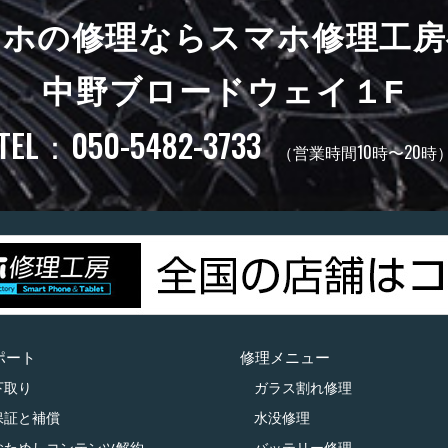
マホの修理ならスマホ修理工房
中野ブロードウェイ１F
TEL：050-5482-3733
（営業時間10時〜20時
ポート
修理メニュー
下取り
ガラス割れ修理
保証と補償
水没修理