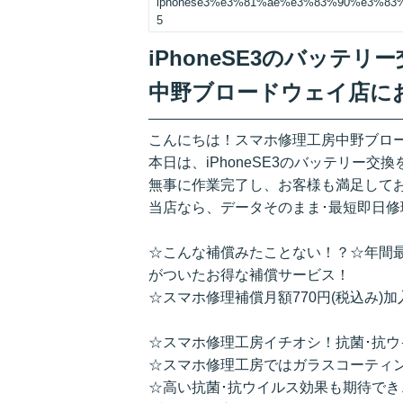
iphonese3%e3%81%ae%e3%83%90%e3%8
5
iPhoneSE3のバッテ
中野ブロードウェイ店に
こんにちは！スマホ修理工房中野ブロ
本日は、iPhoneSE3のバッテリー交
無事に作業完了し、お客様も満足して
当店なら、データそのまま･最短即日修
☆こんな補償みたことない！？☆年間
がついたお得な補償サービス！
☆スマホ修理補償月額770円(税込み)
☆スマホ修理工房イチオシ！抗菌･抗ウ
☆スマホ修理工房ではガラスコーティ
☆高い抗菌･抗ウイルス効果も期待でき