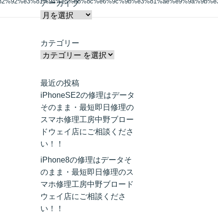
82%92%e3%81%94%e5%b8%8c%e6%9c%9b%e3%81%ae%e9%9a%9b%e3%
アーカイブ
カテゴリー
最近の投稿
iPhoneSE2の修理はデータ
そのまま・最短即日修理の
スマホ修理工房中野ブロー
ドウェイ店にご相談くださ
い！！
iPhone8の修理はデータそ
のまま・最短即日修理のス
マホ修理工房中野ブロード
ウェイ店にご相談くださ
い！！