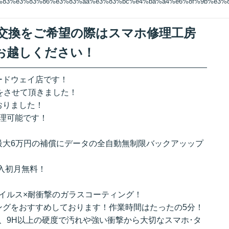
3%83%e3%83%86%e3%83%aa%e3%83%bc%e4%ba%a4%e6%8f%9b%e3%
リー交換をご希望の際はスマホ修理工房
お越しください！
ードウェイ店です！
換をさせて頂きました！
おりました！
理可能です！
最大6万円の補償にデータの全自動無制限バックアッップ
加入初月無料！
イルス×耐衝撃のガラスコーティング！
ングをおすすめしております！作業時間はたったの5分！
、9H以上の硬度で汚れや強い衝撃から大切なスマホ･タ