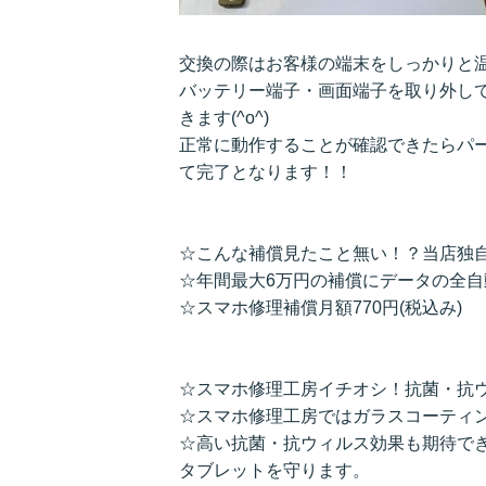
交換の際はお客様の端末をしっかりと
バッテリー端子・画面端子を取り外し
きます(^o^)
正常に動作することが確認できたらパ
て完了となります！！
☆こんな補償見たこと無い！？当店独
☆年間最大6万円の補償にデータの全
☆スマホ修理補償月額770円(税込み)
☆スマホ修理工房イチオシ！抗菌・抗
☆スマホ修理工房ではガラスコーティ
☆高い抗菌・抗ウィルス効果も期待で
タブレットを守ります。