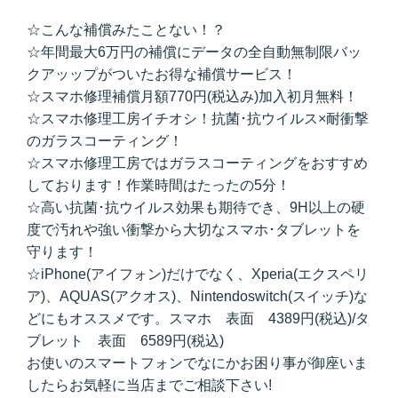
☆こんな補償みたことない！？
☆年間最大6万円の補償にデータの全自動無制限バッ
クアッップがついたお得な補償サービス！
☆スマホ修理補償月額770円(税込み)加入初月無料！
☆スマホ修理工房イチオシ！抗菌･抗ウイルス×耐衝撃
のガラスコーティング！
☆スマホ修理工房ではガラスコーティングをおすすめ
しております！作業時間はたったの5分！
☆高い抗菌･抗ウイルス効果も期待でき、9H以上の硬
度で汚れや強い衝撃から大切なスマホ･タブレットを
守ります！
☆iPhone(アイフォン)だけでなく、Xperia(エクスペリ
ア)、AQUAS(アクオス)、Nintendoswitch(スイッチ)な
どにもオススメです。スマホ 表面 4389円(税込)/タ
ブレット 表面 6589円(税込)
お使いのスマートフォンでなにかお困り事が御座いま
したらお気軽に当店までご相談下さい!