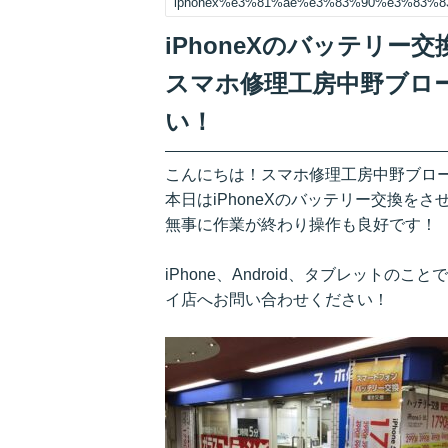
iphonex%e3%81%ae%e3%83%90%e3%83%
iPhoneXのバッテリ
スマホ修理工房中野ブロ
い！
こんにちは！スマホ修理工房中野ブロード
本日はiPhoneXのバッテリー交換を
無事に作業が終わり操作も良好です！
iPhone、Android、タブレット
イ店へお問い合わせください！