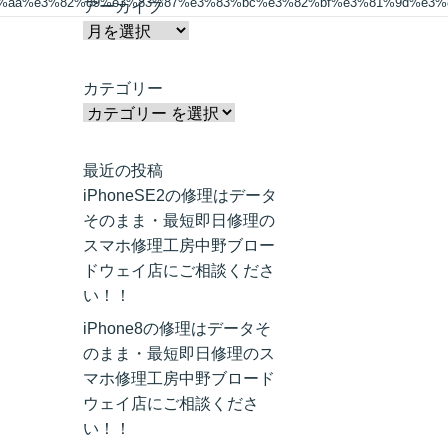
1%aa%e3%82%89%e3%83%87%e3%83%bc%e3%82%bf%e3%81%9d%e3%
アーカイブ
カテゴリー
最近の投稿
iPhoneSE2の修理はデータ
そのまま・最短即日修理の
スマホ修理工房中野ブロー
ドウェイ店にご相談くださ
い！！
iPhone8の修理はデータそ
のまま・最短即日修理のス
マホ修理工房中野ブロード
ウェイ店にご相談くださ
い！！