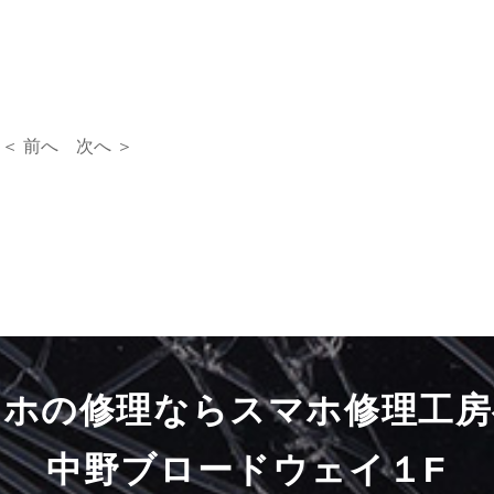
＜ 前へ
次へ ＞
マホの修理ならスマホ修理工房
中野ブロードウェイ１F