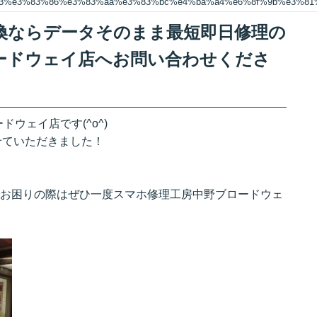
83%e3%83%86%e3%83%aa%e3%83%bc%e4%ba%a4%e6%8f%9b%e3%8
ー交換ならデータそのまま最短即日修理の
ードウェイ店へお問い合わせくださ
ウェイ店です(^o^)
させていただきました！
のことでお困りの際はぜひ一度スマホ修理工房中野ブロードウェ