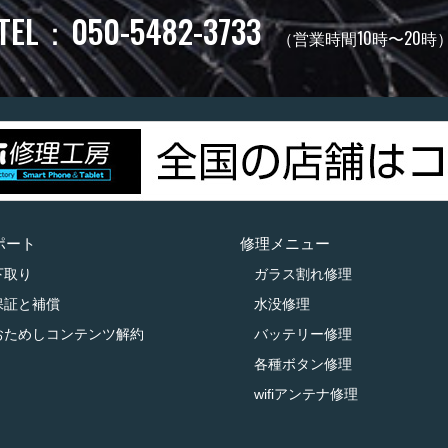
TEL：050-5482-3733
（営業時間10時〜20時
ポート
修理メニュー
下取り
ガラス割れ修理
保証と補償
水没修理
おためしコンテンツ解約
バッテリー修理
各種ボタン修理
wifiアンテナ修理