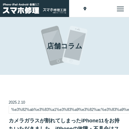
店舗コラム
2025.2.10
%e3%82%ab%e3%83%a1%e3%83%a9%e3%82%ac%e3%83%a9%e
カメラガラスが割れてしまったiPhone11をお持
ちいただきました。iPhoneの故障・不具合はス