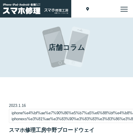
店舗コラム
2023.1.16
iphone%e4%bf%ae%e7%90%86%e5%b7%a5%e6%88%bf%e4%b8
iphonexs%e3%81%ae%e3%83%90%e3%83%83%e3%83%86%e3%8
スマホ修理工房中野ブロードウェイ