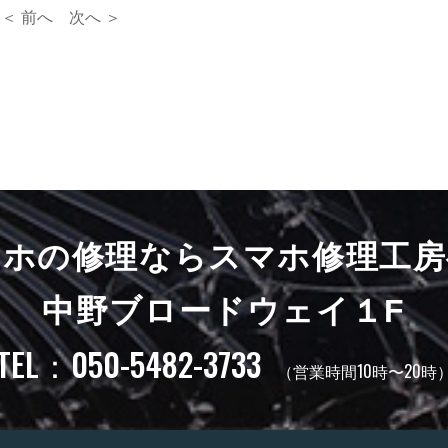
＜ 前へ
次へ ＞
マホの修理ならスマホ修理工房
中野ブロードウェイ１F
TEL：050-5482-3733
（営業時間10時〜20時