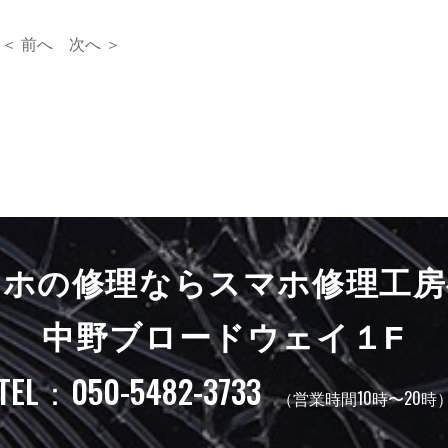
＜ 前へ
次へ ＞
マホの修理ならスマホ修理工房
中野ブロードウェイ１F
TEL：050-5482-3733
（営業時間10時〜20時